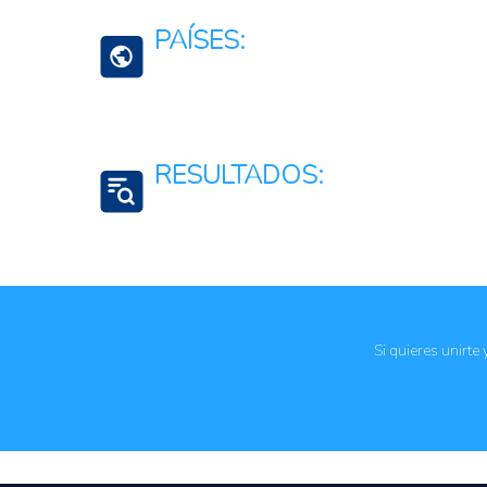
Ciencia, tecnología e innovación
PAÍSES:
América Caribe (16 países)
RESULTADOS:
Apoyo logístico y administrativo
Formación de capacitadas técnicas
Si quieres unirte