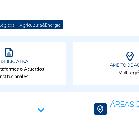
lógicos
Agricultura&Energía
 DE INICIATIVA
ÁMBITO DE A
lataformas o Acuerdos
Multiregi
institucionales
ÁREAS D
Ciencia, Tecnologí
Comercio Internac