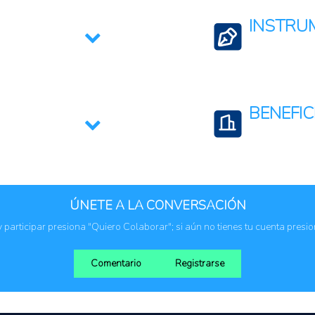
INSTRU
Acuerdos bilateral
BENEFIC
Agricultores o ag
Cadena de valor
ÚNETE A LA CONVERSACIÓN
Comunidades rura
 y participar presiona "Quiero Colaborar"; si aún no tienes tu cuenta presi
Comentario
Registrarse