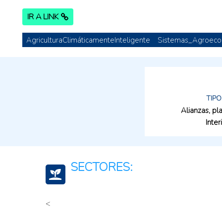
IR A LINK
AgriculturaClimáticamenteInteligente
Sistemas_Agroeco
TIPO
Alianzas, p
Inter
SECTORES:
<
Agroambiental