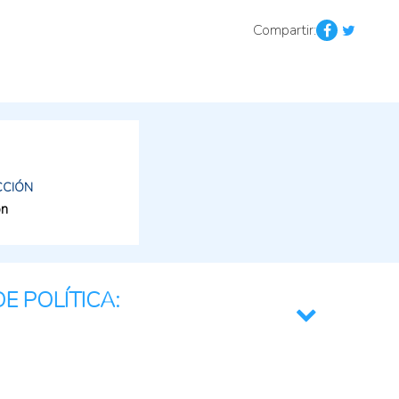
Compartir:
CCIÓN
ón
E POLÍTICA:
a e Innovación
ional e Integración Regional