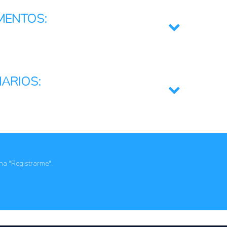
MENTOS:
es, regionales, multipaís, multilaterales o globales
IARIOS:
ricultoras urbanos o peri-urbanos
les
ona "Registrarme".