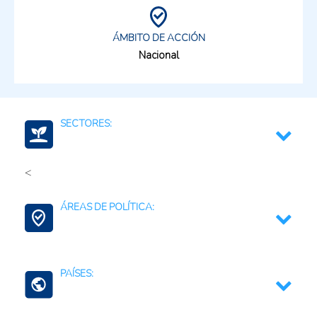
ÁMBITO DE ACCIÓN
Nacional
SECTORES:
<
Agroalimentario (productos)
ÁREAS DE POLÍTICA:
Alimentos
Alimentos y bebidas (Total)
Contexto Agroalimentario
PAÍSES: