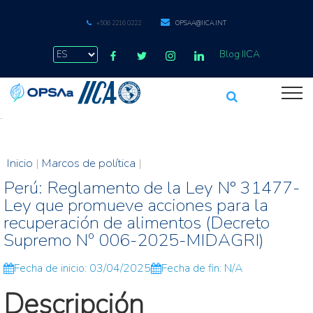
+506 2216 0222
OPSAA@IICA.INT
Blog IICA
.
Inicio
|
Marcos de política
|
Perú: Reglamento de la Ley N° 31477-
Ley que promueve acciones para la
recuperación de alimentos (Decreto
Supremo Nº 006-2025-MIDAGRI)
Fecha de inicio: 03/04/2025
Fecha de fin: N/A
Descripción