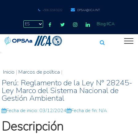
+506 2216 0222
OPSAA@IICA.INT
Blog IICA
.
Inicio
|
Marcos de política
|
Perú: Reglamento de la Ley N° 28245-
Ley Marco del Sistema Nacional de
Gestión Ambiental
Fecha de inicio: 03/12/2024
Fecha de fin: N/A
Descripción