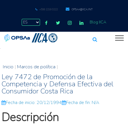
+506 2216 0222
OPSAA@IICA.INT
Blog IICA
.
Inicio
|
Marcos de política
|
Ley 7472 de Promoción de la
Competencia y Defensa Efectiva del
Consumidor Costa Rica
Fecha de inicio: 20/12/1994
Fecha de fin: N/A
Descripción