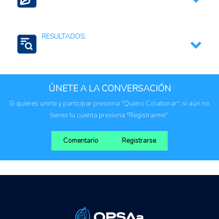
Educación y sensibilización
RESULTADOS:
Incidencia en políticas públicas
Regulaciones, normativas y marcos jurídicos
Empleo
ÚNETE A LA CONVERSACIÓN
Si quieres unirte y participar presiona "Quiero Colaborar"; si aún no
tienes tu cuenta presiona "Registrarme".
Comentario
Registrarse