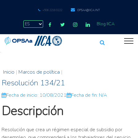
+506 2216 0222
OPSAA@IICA.INT
Blog IICA
.
Inicio
|
Marcos de política
|
Resolución 134/21
Fecha de inicio: 10/08/2021
Fecha de fin: N/A
Descripción
Resolución que crea un régimen especial de subsidio por
desempleo, que comprenderá a los trabajadores del servicio