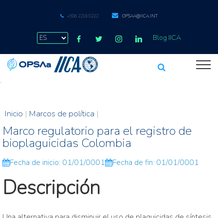
+506 2216 0222
OPSAA@IICA.INT
Blog IICA
.
Inicio
|
Marcos de política
|
Marco regulatorio para el registro de
bioplaguicidas Colombia
Fecha de inicio: 01/01/0001
Fecha de fin: 01/01/0001
Descripción
Una alternativa para disminuir el uso de plaguicidas de síntesis