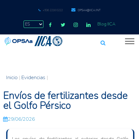
+506 2216 0222
OPSAA@IICA.INT
Blog IICA
Inicio
|
Evidencias
|
Envíos de fertilizantes desde
el Golfo Pérsico
29/06/2026