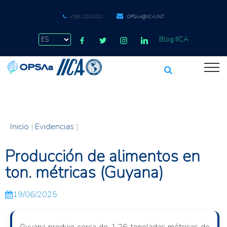
+506 2216 0222
OPSAA@IICA.INT
Blog IICA
Inicio
|
Evidencias
|
Producción de alimentos en
ton. métricas (Guyana)
19/06/2025