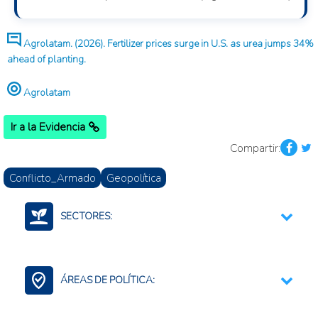
Agrolatam. (2026). Fertilizer prices surge in U.S. as urea jumps 34%
ahead of planting.
Agrolatam
Ir a la Evidencia
Compartir:
Conflicto_Armado
Geopolítica
SECTORES:
Fertilizantes (Cadena)
ÁREAS DE POLÍTICA:
Comercio Internacional e Integración Regional