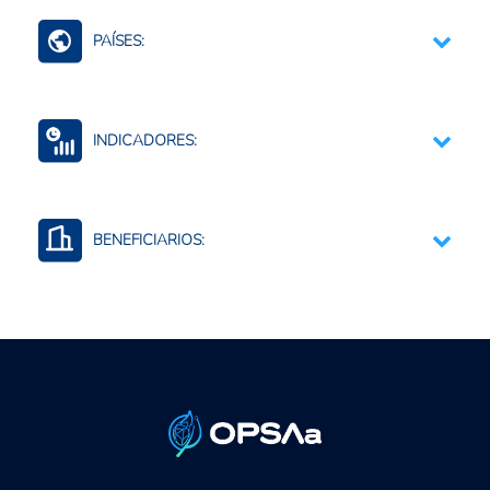
Contexto Agroalimentario
PAÍSES:
Estados Unidos
INDICADORES:
Comercio por productos y agregados
Producción de insumos agropecuarios
BENEFICIARIOS:
Uso o consumo de insumos agropecuarios
Productores agropecuarios
Empresas privadas
Exportadores