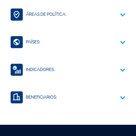
Fertilizantes (Cadena)
ÁREAS DE POLÍTICA:
Bioinsumos
Comercio Internacional e Integración Regional
PAÍSES:
Rusia
INDICADORES:
Comercio por productos y agregados
Producción de insumos agropecuarios
BENEFICIARIOS:
Uso o consumo de insumos agropecuarios
Productores agropecuarios
Empresas privadas
Exportadores