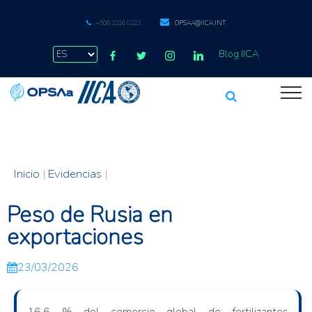
+506 2216 0222
OPSAA@IICA.INT
Blog IICA
Inicio
|
Evidencias
|
Peso de Rusia en
exportaciones
23/03/2026