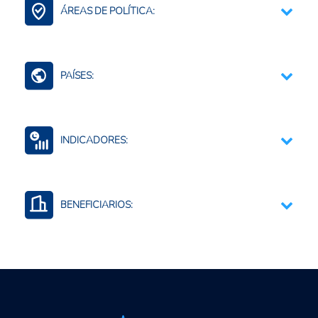
ÁREAS DE POLÍTICA:
Bioinsumos
Comercio Internacional e Integración Regional
PAÍSES:
Mundo (agreg.)
INDICADORES:
Comercio por productos y agregados
Producción de insumos agropecuarios
BENEFICIARIOS:
Uso o consumo de insumos agropecuarios
Productores agropecuarios
Empresas privadas