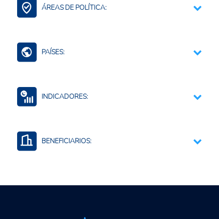
ÁREAS DE POLÍTICA:
Bioinsumos
Comercio Internacional e Integración Regional
PAÍSES:
Europa (agregado)
INDICADORES:
Comercio por productos y agregados
Uso o consumo de insumos agropecuarios
BENEFICIARIOS:
Productores agropecuarios
Empresas privadas