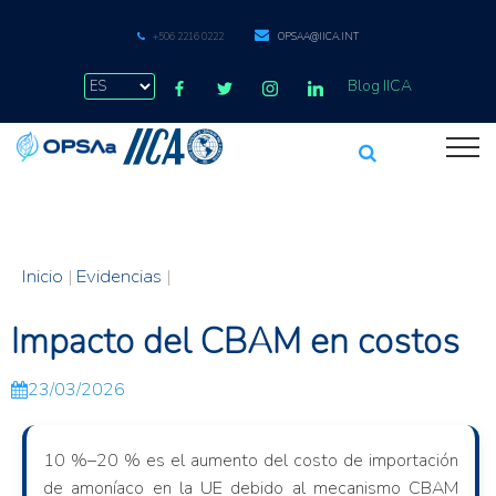
+506 2216 0222
OPSAA@IICA.INT
Blog IICA
Inicio
|
Evidencias
|
Impacto del CBAM en costos
23/03/2026
10 %–20 % es el aumento del costo de importación
de amoníaco en la UE debido al mecanismo CBAM