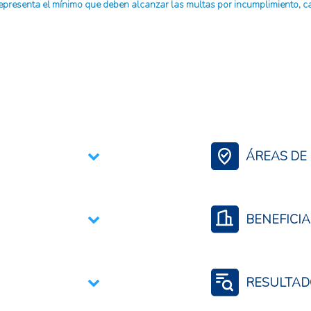
representa el mínimo que deben alcanzar las multas por incumplimiento, c
ÁREAS DE 
Medidas Sanitarias
BENEFICIA
Productores agro
Exportadores
RESULTAD
Instituciones públ
Propietarios o usua