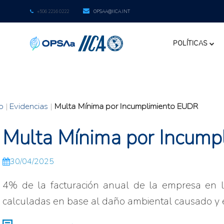
+506 2216 0222
OPSAA@IICA.INT
POLÍTICAS
io
|
Evidencias
|
Multa Mínima por Incumplimiento EUDR
Multa Mínima por Incum
30/04/2025
4% de la facturación anual de la empresa en l
calculadas en base al daño ambiental causado y e