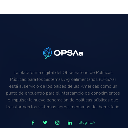
Sanciones y Medidas Correctivas
La plataforma digital del Observatorio de Políticas
Públicas para los Sistemas Agroalimentarios (OPSAa)
está al servicio de los países de las Américas como un
punto de encuentro para el intercambio de conocimientos
e impulsar la nueva generación de políticas públicas que
transformen los sistemas agroalimentarios del hemisferio.
Blog IICA