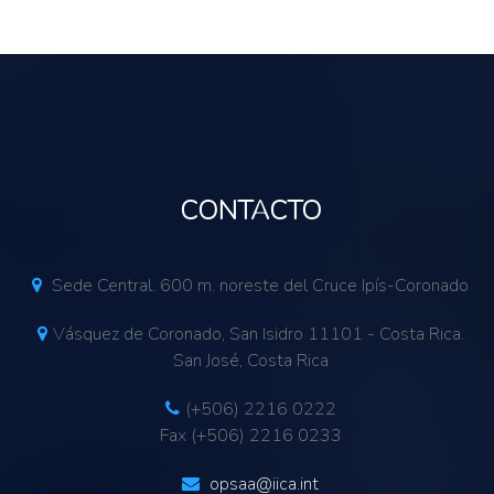
CONTACTO
Sede Central. 600 m. noreste del Cruce Ipís-Coronado
Vásquez de Coronado, San Isidro 11101 - Costa Rica.
San José, Costa Rica
(+506) 2216 0222
Fax (+506) 2216 0233
opsaa@iica.int