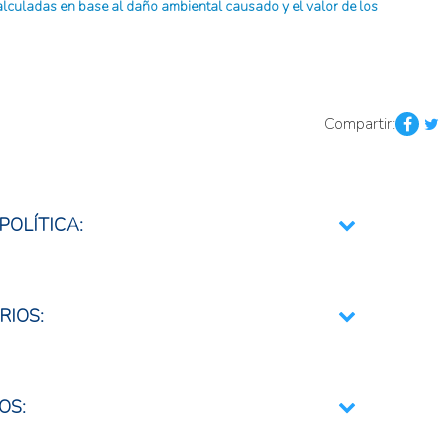
alculadas en base al daño ambiental causado y el valor de los
Compartir:
POLÍTICA:
 y Fitosanitarias
RIOS:
pecuarios
OS:
icas
rios de la tierra