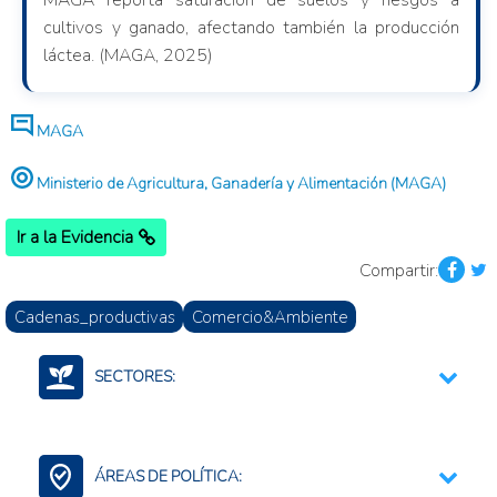
MAGA reporta saturación de suelos y riesgos a
cultivos y ganado, afectando también la producción
láctea. (MAGA, 2025)
MAGA
Ministerio de Agricultura, Ganadería y Alimentación (MAGA)
Ir a la Evidencia
Compartir:
Cadenas_productivas
Comercio&Ambiente
SECTORES:
Carne y productos de origen animal
Agroalimentario (total)
ÁREAS DE POLÍTICA:
Cadena de Lácteos