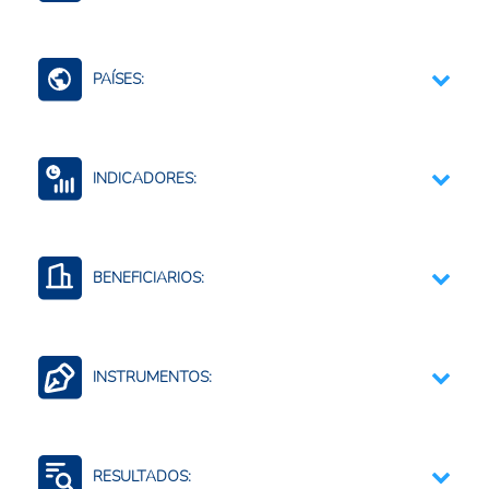
Comercio Internacional e Integración Regional
Contexto Agroalimentario
PAÍSES:
Guatemala
INDICADORES:
Eventos climáticos
BENEFICIARIOS:
Agricultores o agricultoras urbanos o peri-urbanos
INSTRUMENTOS:
Estudios y diagnósticos
RESULTADOS: