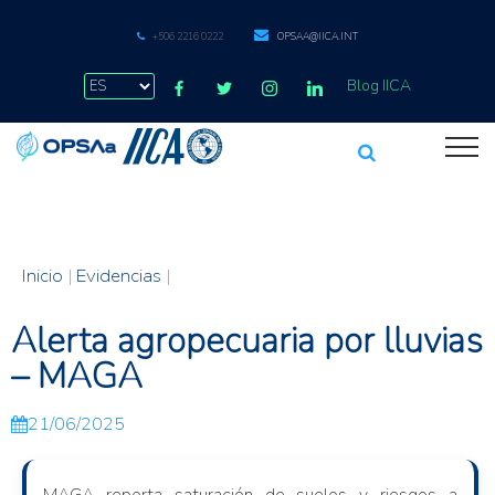
+506 2216 0222
OPSAA@IICA.INT
Blog IICA
Inicio
|
Evidencias
|
Alerta agropecuaria por lluvias
– MAGA
21/06/2025