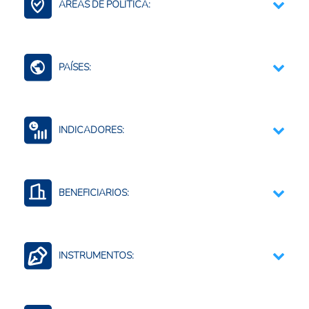
ÁREAS DE POLÍTICA:
Cadena de Lácteos
Comercio Internacional e Integración Regional
PAÍSES:
Guatemala
INDICADORES:
Productividad agropecuaria
Actividad económica total
BENEFICIARIOS:
Productores agropecuarios
Cadena de valor
INSTRUMENTOS:
Trabajadores agropecuarios
Estudios y diagnósticos