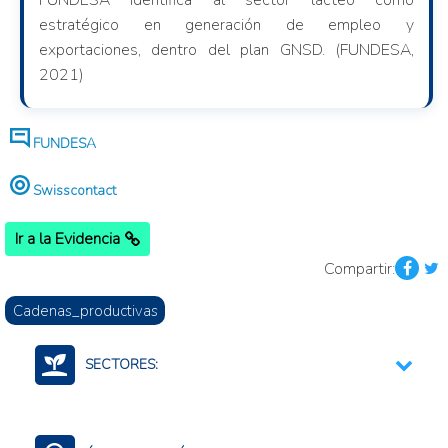
FUNDESA identifica al sector lácteo como
estratégico en generación de empleo y
exportaciones, dentro del plan GNSD. (FUNDESA,
2021)
FUNDESA
Swisscontact
Ir a la Evidencia
Compartir:
Cadenas_productivas
SECTORES:
Agroalimentario (productos)
Economia, total de bienes