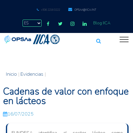
+506 2216 0222
OPSAA@IICA.INT
Blog IICA
Inicio
|
Evidencias
|
Cadenas de valor con enfoque
en lácteos
16/07/2025