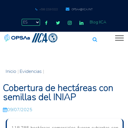
+506 2216 0222
OPSAA@IICA.INT
Blog IICA
Inicio
|
Evidencias
|
Cobertura de hectáreas con
semillas del INIAP
09/07/2025