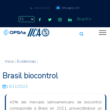
+506 2216 0222
OPSAA@IICA.INT
Blog IICA
Inicio
|
Evidencias
|
Brasil biocontrol
15/11/2023
43% del mercado latinoamericano de biocontrol
correspondía a Brasil en 2021, proyectándose un