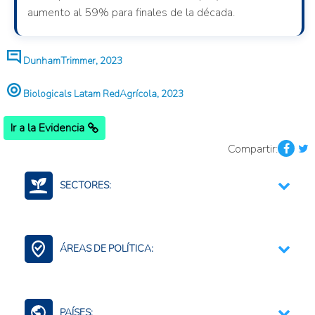
aumento al 59% para finales de la década.
DunhamTrimmer, 2023
Biologicals Latam RedAgrícola, 2023
Ir a la Evidencia
Compartir:
SECTORES:
Fertilizantes (Cadena)
Plaguicidas y otros agroquímicos
ÁREAS DE POLÍTICA:
Bioinsumos
PAÍSES: