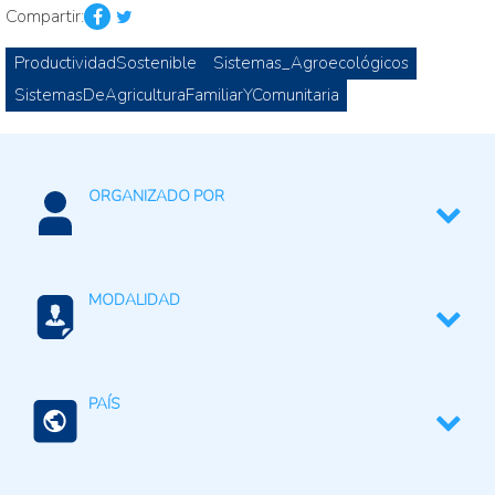
Compartir:
ProductividadSostenible
Sistemas_Agroecológicos
SistemasDeAgriculturaFamiliarYComunitaria
ORGANIZADO POR
Ministerio de Desarrollo Agrario y Riego
MODALIDAD
Presencial
PAÍS
Perú