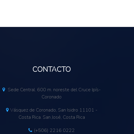
CONTACTO
Sede Central. 600 m. noreste del Cruce Ipís-
Coronado
Vásquez de Coronado, San Isidro 11101 -
Costa Rica. San José, Costa Rica
(+506) 2216 0222