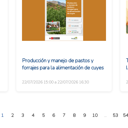
Producción y manejo de pastos y
a
forrajes para la alimentación de cuyes
A
22/07/2026 15:00 a 22/07/2026 16:30
2
1
2
3
4
5
6
7
8
9
10
...
53
5