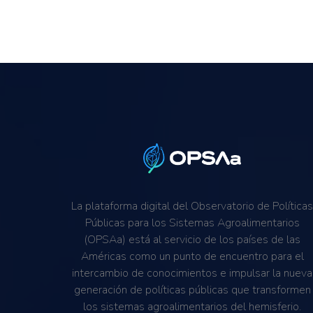
La plataforma digital del Observatorio de Política
Públicas para los Sistemas Agroalimentarios
(OPSAa) está al servicio de los países de las
Américas como un punto de encuentro para el
intercambio de conocimientos e impulsar la nueva
generación de políticas públicas que transformen
los sistemas agroalimentarios del hemisferio.