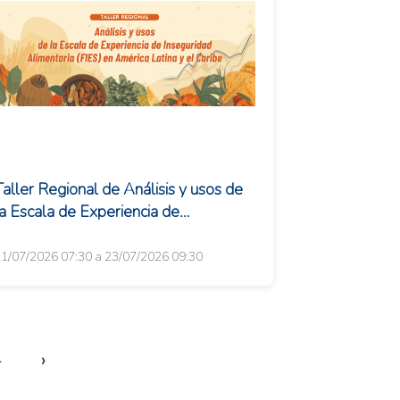
Taller Regional de Análisis y usos de
la Escala de Experiencia de
Inseguridad Alimentaria (FIES) en
mérica Latina y e...
1/07/2026 07:30 a 23/07/2026 09:30
›
4