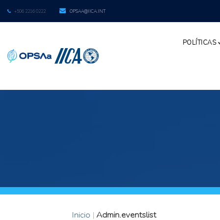
+506 2216 0222
OPSAA@IICA.INT
POLÍTICAS
Inicio
|
Admin.eventslist