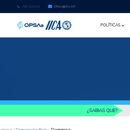
+506 2216 0222
OPSAA@IICA.INT
POLÍTICAS
¿SABIAS QUE?
Inicio
|
Dimensión País
|
Dominica