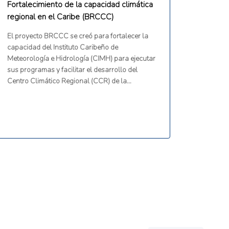
Fortalecimiento de la capacidad climática
regional en el Caribe (BRCCC)
El proyecto BRCCC se creó para fortalecer la
capacidad del Instituto Caribeño de
Meteorología e Hidrología (CIMH) para ejecutar
sus programas y facilitar el desarrollo del
Centro Climático Regional (CCR) de la
Organización Meteorológica Mundial para el
Caribe. Sus objetivos incluían el desarrollo de
infraestructura, el aumento de la gama de
productos climáticos y el fortalecimiento de las
capacidades humanas y técnicas en los
Servicios Meteorológicos e Hidrológicos
Nacionales.