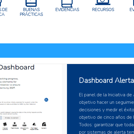
 DE
BUENAS
EVIDENCIAS
RECURSOS
E
CA
PRÁCTICAS
Portal Regional d
Ambiental (REM
El Portal Regional de Da
opera como un hub para la
efectividad del monitoreo 
REMDAP tiene como objeti