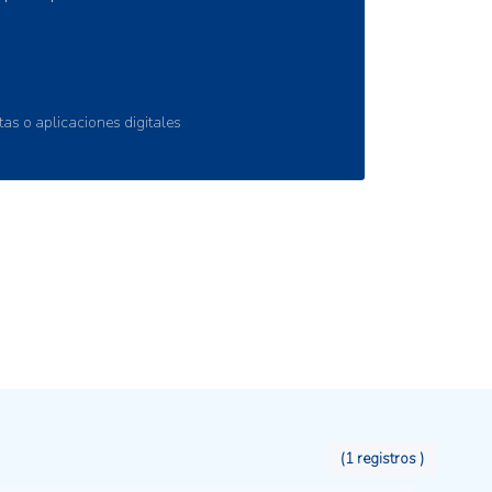
nstituciones académicas y el sector privado
 datos confiables. Proporciona una
cadores y variables útiles, completos con
étodos para su cálculo, para realizar un
mbiental. Además, REMDAP incluye
tos en línea
s de múltiples escalas diseñados para
cia las metas establecidas en acuerdos
, al tiempo que impulsa la capacidad
tos espaciales e información relacionada
es.
(1 registros )