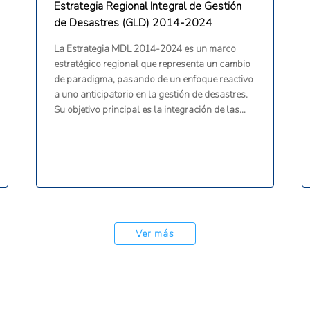
Estrategia Regional Integral de Gestión
de Desastres (GLD) 2014-2024
La Estrategia MDL 2014-2024 es un marco
estratégico regional que representa un cambio
de paradigma, pasando de un enfoque reactivo
a uno anticipatorio en la gestión de desastres.
Su objetivo principal es la integración de las
consideraciones de gestión de desastres en la
planificación del desarrollo y el proceso de
toma de decisiones de los Estados
participantes de la CDEMA. Aborda todos los
peligros y todas las fases del ciclo de
desastres: prevención, mitigación, preparación,
respuesta, recuperación y rehabilitación.
Ver más