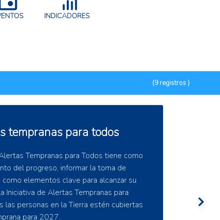
VENTOS
INDICADORES
(9 registros )
e Datos de Monitoreo
DAP)
tos de Monitoreo Ambiental (REMDAP)
 toma de decisiones, mejorando la
y evaluación ambiental en todo el Caribe.
vo proporcionar a los tomadores de