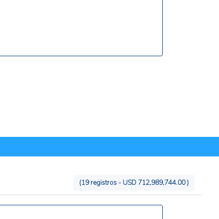
se compone mayoritariamente por sector
privado (72,7%), seguido de sociedad civil
(15,0%), sector público (10,2%) y sector
académico (1%), según el informe (CEPAL,
2025).
(19 registros - USD 712,989,744.00 )