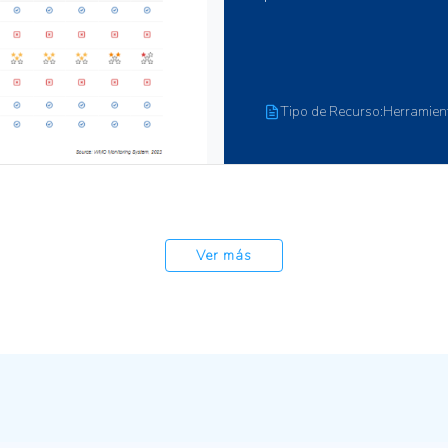
decisiones, las ONG, las i
un suministro constante de
variedad de métricas, indi
detalles sobre modelos y m
seguimiento del estado a
Tipo de Recurso:Base de da
herramientas e indicadore
monitorear el progreso ha
ambientales multilaterales
regional para gestionar da
con indicadores ambiental
Ver más