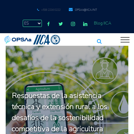
+506 2216 0222
OPSAA@IICA.INT
Blog IICA
Respuestas de la asistencia
técnica y extensión rural a los
desafíos de la sostenibilidad
competitiva de la agricultura