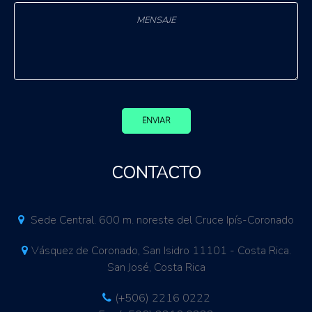
ENVIAR
CONTACTO
Sede Central. 600 m. noreste del Cruce Ipís-Coronado
Vásquez de Coronado, San Isidro 11101 - Costa Rica.
San José, Costa Rica
(+506) 2216 0222