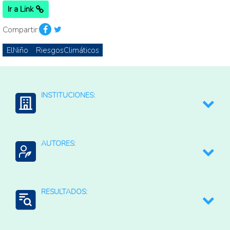
Ir a Link
Compartir:
ElNiño
RiesgosClimáticos
INSTITUCIONES:
NOAA: National Weather Service
AUTORES:
NECEI: National Centers for Environmental
Information
RESULTADOS:
Generación de Información