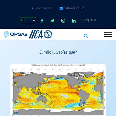
+506 2216 0222
OPSAA@IICA.INT
Blog IICA
El Niño | ¿Sabías que?