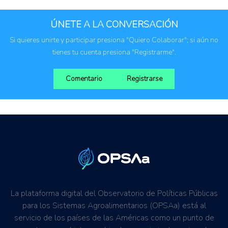
Brasil
Chile
ÚNETE A LA CONVERSACIÓN
Paraguay
Si quieres unirte y participar presiona "Quiero Colaborar"; si aún no
Uruguay
tienes tu cuenta presiona "Registrarme".
Comentario
Registrarse
La plataforma digital del Observatorio de Políticas Públicas
para los Sistemas Agroalimentarios (OPSAa) está al
servicio de los países de las Américas como un punto de