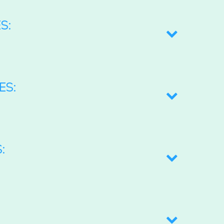
S:
o, Ana Harumi
ES:
: