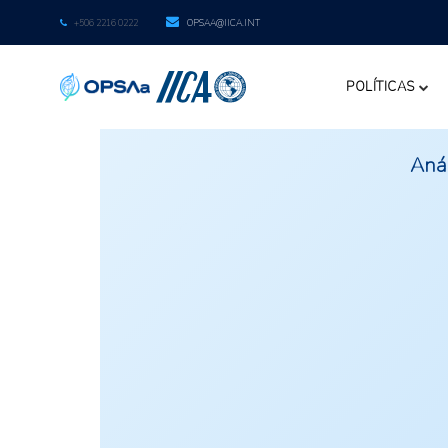
+506 2216 0222
OPSAA@IICA.INT
POLÍTICAS
Anál