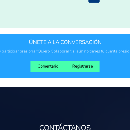
México
ÚNETE A LA CONVERSACIÓN
 y participar presiona "Quiero Colaborar"; si aún no tienes tu cuenta presi
Comentario
Registrarse
CONTÁCTANOS