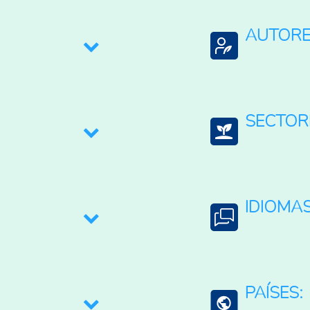
AUTORE
a la Agricultura
Hayashida Carrill
SECTOR
Multisectorial
IDIOMAS
Español
PAÍSES: