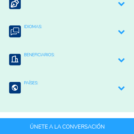
Conservación de la Biodiversidad
Blockchain o trazabilidad digital
IDIOMAS:
Estudios y diagnósticos
English
BENEFICIARIOS:
Productores agroindustriales
PAÍSES:
Productores agropecuarios
Mundo (agreg.)
ÚNETE A LA CONVERSACIÓN