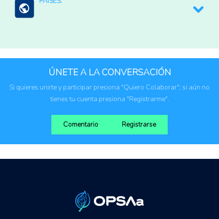
PAÍSES:
Comunidades rurales
Brasil
ÚNETE A LA CONVERSACIÓN
Si quieres unirte y participar presiona "Quiero Colaborar"; si aún no
tienes tu cuenta presiona "Registrarme".
Comentario
Registrarse