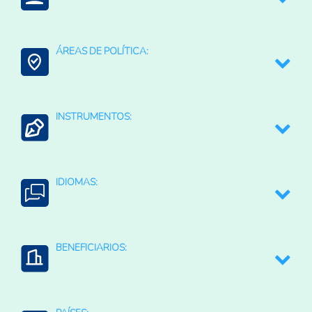
Medio ambiente y recursos naturales
ÁREAS DE POLÍTICA:
Bioeconomía
INSTRUMENTOS:
Conservación de la Biodiversidad
Estudios y diagnósticos
IDIOMAS:
Prospectiva (análisis de futuros)
English
BENEFICIARIOS:
Português
Comunidades indígenas