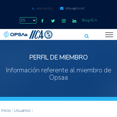
+506 2216 0222
OPSAA@IICA.INT
Blog IICA
PERFIL DE MIEMBRO
Información referente al miembro de
Opsaa
Inicio
|
Usuarios
|