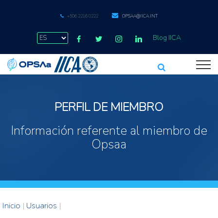
+506 2216 0222
OPSAA@IICA.INT
Blog IICA
PERFIL DE MIEMBRO
Información referente al miembro de
Opsaa
Inicio
|
Usuarios
|