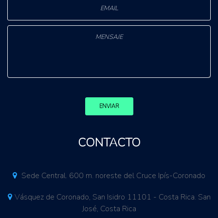
ENVIAR
CONTACTO
Sede Central. 600 m. noreste del Cruce Ipís-Coronado
Vásquez de Coronado, San Isidro 11101 - Costa Rica. San
José, Costa Rica