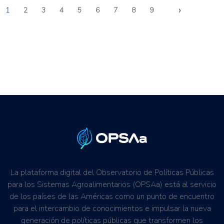
›
1
2
3
4
5
6
7
8
9
La plataforma digital del Observatorio de Políticas Públicas
para los Sistemas Agroalimentarios (OPSAa) está al servicio
de los países de las Américas como un punto de encuentro
para el intercambio de conocimientos e impulsar la nueva
generación de políticas públicas que transformen los