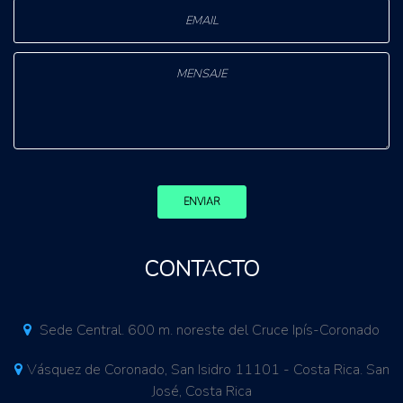
ENVIAR
CONTACTO
Sede Central. 600 m. noreste del Cruce Ipís-Coronado
Vásquez de Coronado, San Isidro 11101 - Costa Rica. San
José, Costa Rica