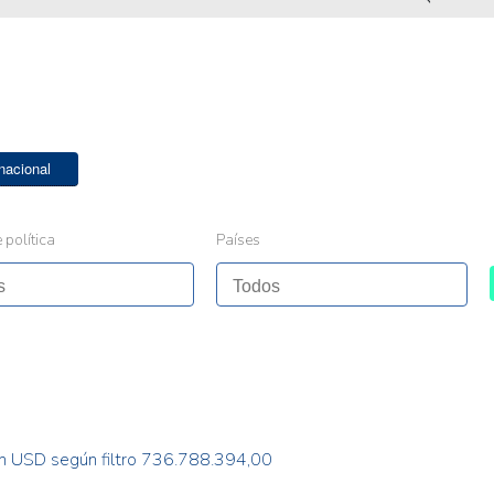
nacional
 política
Países
n USD según filtro 736.788.394,00