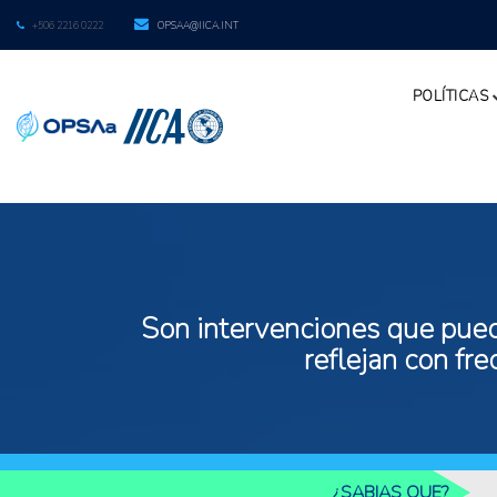
+506 2216 0222
OPSAA@IICA.INT
POLÍTICAS
Son intervenciones que puede
reflejan con fr
¿SABIAS QUE?