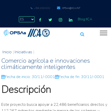
+506 2216 0222
OPSAA@IICA.INT
Blog IICA
Inicio
|
Iniciativas
|
Comercio agrícola e innovaciones
climáticamente inteligentes
Fecha de inicio: 30/11/-0001
Fecha de fin: 30/11/-0001
Descripción
Este proyecto busca apoyar a 22,486 beneficiarios directos y
112,267 indirectos mediante la mejora de los sistemas y