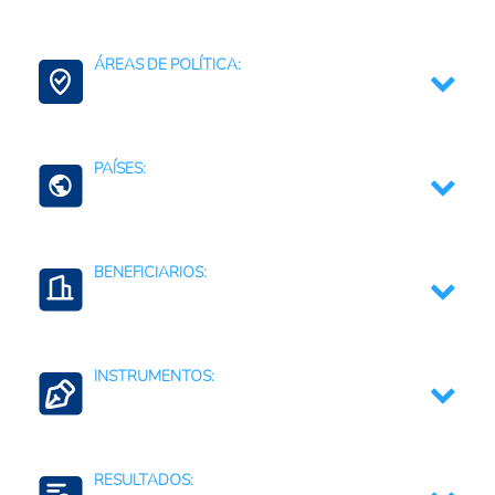
Agricultura, silvicultura, y productos de la pesca
ÁREAS DE POLÍTICA:
Agroalimentario (total)
Comercio Internacional e Integración Regional
PAÍSES:
El Salvador
BENEFICIARIOS:
Productores agropecuarios
INSTRUMENTOS:
Cadena de valor
Acuerdos bilaterales, regionales, multipaís,
multilaterales o globales
RESULTADOS: