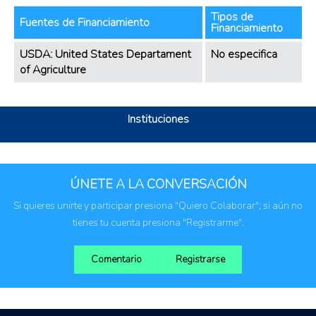
Tipos de
Fuentes de Financiamiento
Financiamiento
USDA: United States Departament
No especifica
of Agriculture
Instituciones
ÚNETE A LA CONVERSACIÓN
Si quieres unirte y participar presiona "Quiero Colaborar"; si aún no
tienes tu cuenta presiona "Registrarme".
Comentario
Registrarse