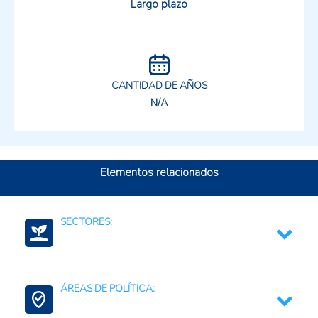
Largo plazo
CANTIDAD DE AÑOS
N/A
Elementos relacionados
SECTORES:
Frutas y verduras o vegetales, incluye raíces y
tubérculos
ÁREAS DE POLÍTICA:
Agroalimentario (total)