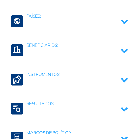
Servicios SAIA
PAÍSES:
Una Salud
Guatemala
BENEFICIARIOS:
Productores agropecuarios
INSTRUMENTOS:
Armonización de normas y reglamentos
RESULTADOS:
Normas sanitarias, fitosanitarias y de bioseguridad
Control de Enfermedades de Plantas
MARCOS DE POLÍTICA: