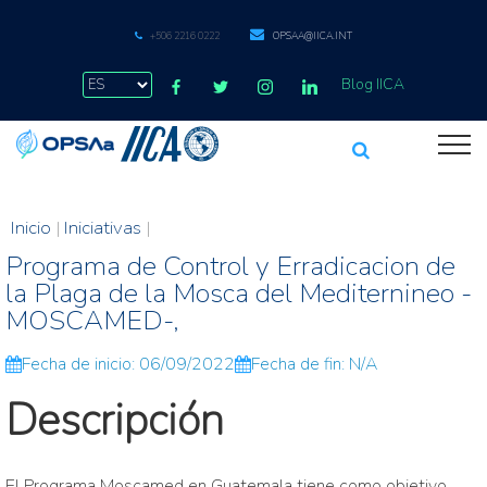
+506 2216 0222
OPSAA@IICA.INT
Blog IICA
Inicio
|
Iniciativas
|
Programa de Control y Erradicacion de
la Plaga de la Mosca del Mediternineo -
MOSCAMED-,
Fecha de inicio: 06/09/2022
Fecha de fin: N/A
Descripción
El Programa Moscamed en Guatemala tiene como objetivo