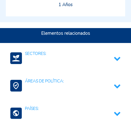
1 Años
Elementos relacionados
SECTORES:
Agricultura, silvicultura, y productos de la pesca
ÁREAS DE POLÍTICA:
Agroalimentario (total)
Tecnología de alimentos
Ciencia, Tecnología e Innovación
PAÍSES:
Comercio Internacional e Integración Regional
Medidas Sanitarias y Fitosanitarias
Bolivia