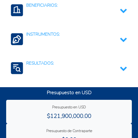
BENEFICIARIOS:
Cadena de valor
INSTRUMENTOS:
Organización de productores (cooperativas, etc)
Trabajadores agropecuarios
Apoyo o subsidio a la adquisición de activos
productivos
RESULTADOS:
Fortalecimiento de capacidades empresariales
Infraestructura productiva
Competitividad comercial
Inversión en infraestructura pública
Presupuesto en USD
Crecimiento económico
Mejora de la productividad
Presupuesto en USD
$121,900,000.00
Presupuesto de Contraparte