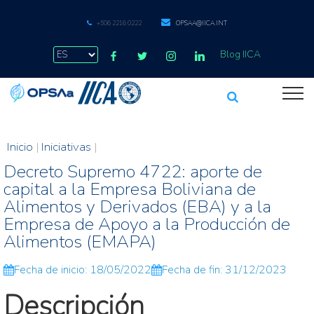
+506 2216 0222
OPSAA@IICA.INT
Blog IICA
Inicio
|
Iniciativas
|
Decreto Supremo 4722: aporte de
capital a la Empresa Boliviana de
Alimentos y Derivados (EBA) y a la
Empresa de Apoyo a la Producción de
Alimentos (EMAPA)
Fecha de inicio: 18/05/2022
Fecha de fin: 31/12/2023
Descripción