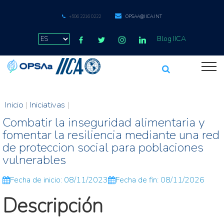
+506 2216 0222
OPSAA@IICA.INT
Blog IICA
Inicio
|
Iniciativas
|
Combatir la inseguridad alimentaria y
fomentar la resiliencia mediante una red
de proteccion social para poblaciones
vulnerables
Fecha de inicio: 08/11/2023
Fecha de fin: 08/11/2026
Descripción