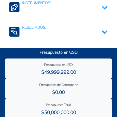
INSTRUMENTOS:
Fortalecimiento de las instituciones públicas
RESULTADOS:
Inversión en infraestructura pública
Transferencias monetarias a consumidores o
familias
Fortalecimiento de capacidades institucionales
Transferencias sociales condicionadas
Presupuesto en USD
Seguridad alimentaria y nutricional
Presupuesto en USD
$49,999,999.00
Presupuesto de Contraparte
$0.00
Presupuesto Total
$50,000,000.00