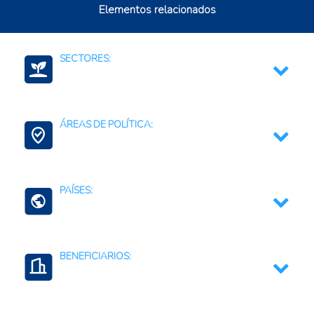
Elementos relacionados
SECTORES:
Agroalimentario (total)
ÁREAS DE POLÍTICA:
Agricultura Regenerativa y Resiliente
PAÍSES:
Una Salud
Haití
BENEFICIARIOS:
Comunidades rurales