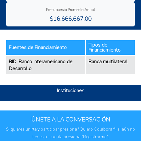
Presupuesto Promedio Anual
$16,666,667.00
Tipos de
Fuentes de Financiamiento
Financiamiento
BID: Banco Interamericano de
Banca multilateral
Desarrollo
Instituciones
ÚNETE A LA CONVERSACIÓN
Si quieres unirte y participar presiona "Quiero Colaborar"; si aún no
tienes tu cuenta presiona "Registrarme".