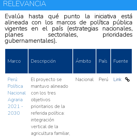
RELEVANCIA
Evalúa hasta qué punto la iniciativa está
alineada con los marcos de política pública
vigentes en el país (estrategias nacionales,
planes sectoriales, prioridades
gubernamentales).
Marco
Descripción
Ámbito
País
Fuente
Perú:
El proyecto se
Nacional
Perú
Link
Política
mantuvo alineado
Nacional
con los tres
Agraria
objetivos
2021 -
prioritarios de la
2030
referida política:
integración
vertical de la
agricultura familiar,