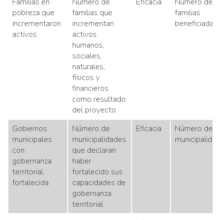
Familias en
Número de
Eficacia
Número de
pobreza que
familias que
familias
incrementaron
incrementan
beneficiadas
activos
activos
humanos,
sociales,
naturales,
físicos y
financieros
como resultado
del proyecto
Gobiernos
Número de
Eficacia
Número de
municipales
municipalidades
municipalida
con
que declaran
gobernanza
haber
territorial
fortalecido sus
fortalecida
capacidades de
gobernanza
territorial