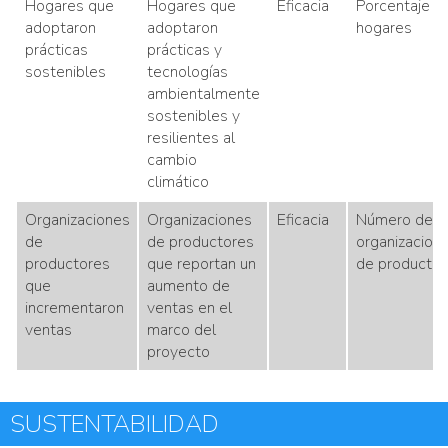
Hogares que
Hogares que
Eficacia
Porcentaje d
adoptaron
adoptaron
hogares
prácticas
prácticas y
sostenibles
tecnologías
ambientalmente
sostenibles y
resilientes al
cambio
climático
Organizaciones
Organizaciones
Eficacia
Número de
de
de productores
organizacion
productores
que reportan un
de productor
que
aumento de
incrementaron
ventas en el
ventas
marco del
proyecto
SUSTENTABILIDAD