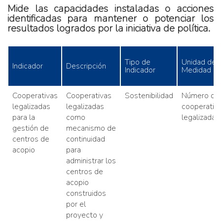
Mide las capacidades instaladas o acciones
identificadas para mantener o potenciar los
resultados logrados por la iniciativa de política.
Tipo de
Unidad de
Indicador
Descripción
Indicador
Medidad
Cooperativas
Cooperativas
Sostenibilidad
Número de
legalizadas
legalizadas
cooperativ
para la
como
legalizadas
gestión de
mecanismo de
centros de
continuidad
acopio
para
administrar los
centros de
acopio
construidos
por el
proyecto y