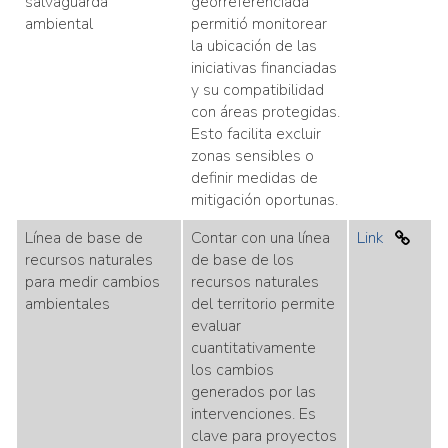
salvaguarda
georreferenciada
ambiental
permitió monitorear
la ubicación de las
iniciativas financiadas
y su compatibilidad
con áreas protegidas.
Esto facilita excluir
zonas sensibles o
definir medidas de
mitigación oportunas.
Línea de base de
Contar con una línea
Link
recursos naturales
de base de los
para medir cambios
recursos naturales
ambientales
del territorio permite
evaluar
cuantitativamente
los cambios
generados por las
intervenciones. Es
clave para proyectos