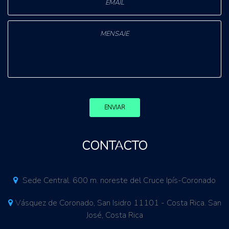
ENVIAR
CONTACTO
Sede Central. 600 m. noreste del Cruce Ipís-Coronado
Vásquez de Coronado, San Isidro 11101 - Costa Rica. San
José, Costa Rica