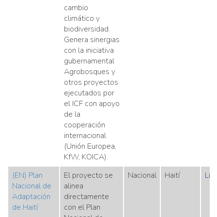
cambio
climático y
biodiversidad.
Genera sinergias
con la iniciativa
gubernamental
Agrobosques y
otros proyectos
ejecutados por
el ICF con apoyo
de la
cooperación
internacional
(Unión Europea,
KfW, KOICA).
(EN) Plan
El proyecto se
Nacional
Haití
Lin
Nacional de
alinea
Adaptación
directamente
de Haití
con el Plan