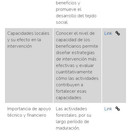
beneficios y
promueve el
desarrollo del tejido
social.
Capacidades locales
Conocer el nivel de
Link
y su efecto en la
capacidad de los
intervención
beneficiarios permite
diseñar estrategias
de intervención más
efectivas y evaluar
cuantitativamente
cómo las actividades
contribuyen a
fortalecer esas
capacidades.
Importancia de apoyo
Las actividades
Link
técnico y financiero
forestales, por su
largo período de
maduración,