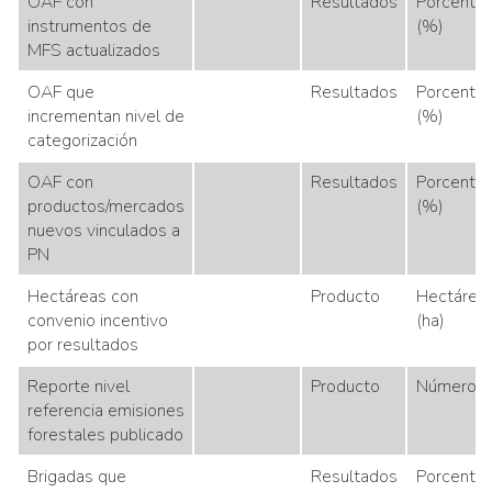
OAF con
Resultados
Porcentaj
instrumentos de
(%)
MFS actualizados
OAF que
Resultados
Porcentaj
incrementan nivel de
(%)
categorización
OAF con
Resultados
Porcentaj
productos/mercados
(%)
nuevos vinculados a
PN
Hectáreas con
Producto
Hectárea
convenio incentivo
(ha)
por resultados
Reporte nivel
Producto
Número
referencia emisiones
forestales publicado
Brigadas que
Resultados
Porcentaj