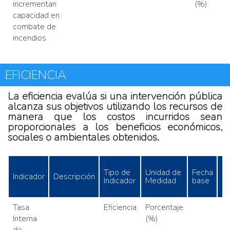
incrementan
(%)
capacidad en
combate de
incendios
EFICIENCIA
La eficiencia evalúa si una intervención pública
alcanza sus objetivos utilizando los recursos de
manera que los costos incurridos sean
proporcionales a los beneficios económicos,
sociales o ambientales obtenidos.
Tipo de
Unidad de
Fecha
Indicador
Descripción
B
Indicador
Medidad
base
Tasa
Eficiencia
Porcentaje
N
Interna
(%)