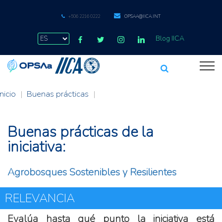
+506 2216 0222
OPSAA@IICA.INT
Blog IICA
Inicio
|
Buenas prácticas
|
Buenas prácticas de la
iniciativa:
Agrobosques Sostenibles y Resilientes
RELEVANCIA
Evalúa hasta qué punto la iniciativa está