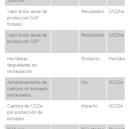
SAF/SSP
Valor bruto anual de
Resultados
US$/ha
producción SAF
frutales
Valor bruto anual de
Resultados
US$/ha
producción SSP
Hectáreas
Producto
Hectárea
degradadas en
restauración
Almacenamiento de
NA
tCO2e
carbono en bosques
restaurados
Captura de CO2e
Impacto
tCO2e
por protección de
bosques