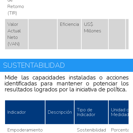
de
Retorno
(TIR)
Valor
Eficiencia
US$
N
Actual
Millones
Neto
(VAN)
SUSTENTABILIDAD
Mide las capacidades instaladas o acciones
identificadas para mantener o potenciar los
resultados logrados por la iniciativa de política.
Tipo de
Unidad de
Indicador
Descripción
Indicador
Medidad
Empoderamiento
Sostenibilidad
Porcentaje