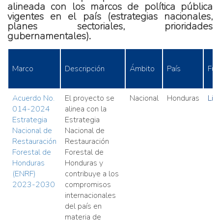
alineada con los marcos de política pública
vigentes en el país (estrategias nacionales,
planes sectoriales, prioridades
gubernamentales).
Marco
Descripción
Ámbito
País
Fue
Acuerdo No.
El proyecto se
Nacional
Honduras
Lin
014-2024
alinea con la
Estrategia
Estrategia
Nacional de
Nacional de
Restauración
Restauración
Forestal de
Forestal de
Honduras
Honduras y
(ENRF)
contribuye a los
2023-2030
compromisos
internacionales
del país en
materia de