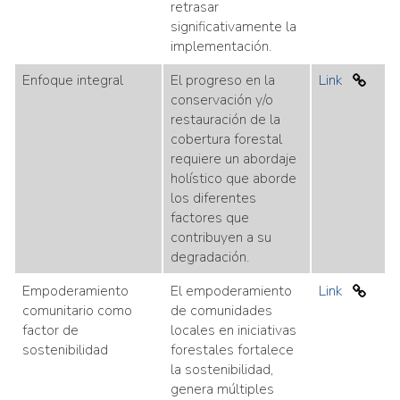
retrasar
significativamente la
implementación.
Enfoque integral
El progreso en la
Link
conservación y/o
restauración de la
cobertura forestal
requiere un abordaje
holístico que aborde
los diferentes
factores que
contribuyen a su
degradación.
Empoderamiento
El empoderamiento
Link
comunitario como
de comunidades
factor de
locales en iniciativas
sostenibilidad
forestales fortalece
la sostenibilidad,
genera múltiples