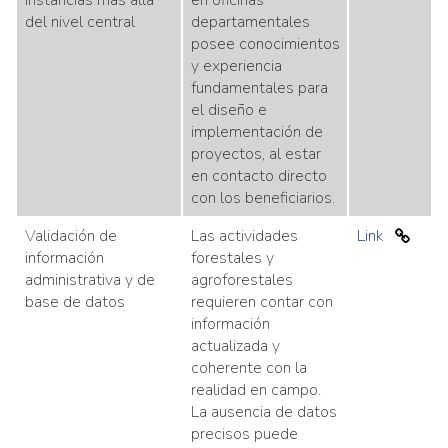
instancias más allá
en oficinas
del nivel central
departamentales
posee conocimientos
y experiencia
fundamentales para
el diseño e
implementación de
proyectos, al estar
en contacto directo
con los beneficiarios.
Validación de
Las actividades
Link
información
forestales y
administrativa y de
agroforestales
base de datos
requieren contar con
información
actualizada y
coherente con la
realidad en campo.
La ausencia de datos
precisos puede