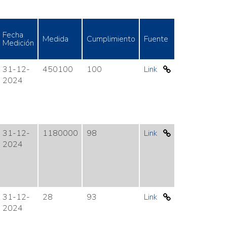
Fecha
Medida
Cumplimiento
Fuente
Medición
31-12-
450100
100
Link
2024
31-12-
1180000
98
Link
2024
31-12-
28
93
Link
2024