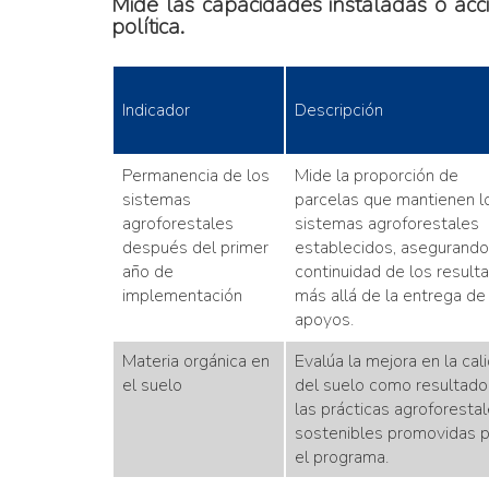
Mide las capacidades instaladas o acci
política.
Indicador
Descripción
Permanencia de los
Mide la proporción de
sistemas
parcelas que mantienen l
agroforestales
sistemas agroforestales
después del primer
establecidos, asegurando
año de
continuidad de los result
implementación
más allá de la entrega de
apoyos.
Materia orgánica en
Evalúa la mejora en la cal
el suelo
del suelo como resultado
las prácticas agroforesta
sostenibles promovidas p
el programa.