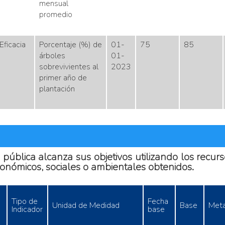
mensual
promedio
Eficacia
Porcentaje (%) de
01-
75
85
árboles
01-
sobrevivientes al
2023
primer año de
plantación
n pública alcanza sus objetivos utilizando los recu
conómicos, sociales o ambientales obtenidos.
Tipo de
Fecha
Unidad de Medidad
Base
Met
Indicador
base