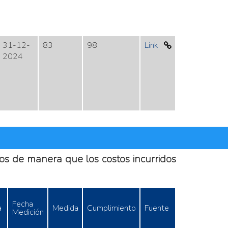
31-12-
83
98
Link
2024
rsos de manera que los costos incurridos
Fecha
a
Medida
Cumplimiento
Fuente
Medición