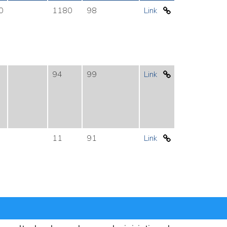
0
1180
98
Link
94
99
Link
11
91
Link