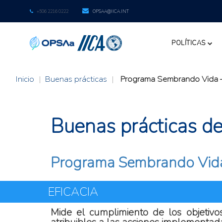
+506 2216 0222
OPSAA@IICA.INT
POLÍTICAS
Inicio
|
Buenas prácticas
|
Programa Sembrando Vida 
Buenas prácticas de l
Programa Sembrando Vida
EFICACIA
Mide el cumplimiento de los objetivo