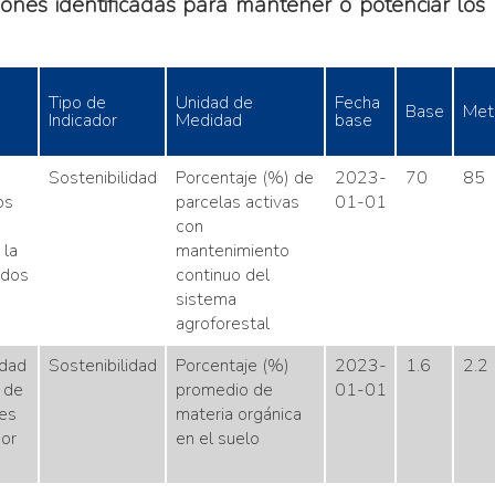
ones identificadas para mantener o potenciar los r
Tipo de
Unidad de
Fecha
Base
Met
Indicador
Medidad
base
Sostenibilidad
Porcentaje (%) de
2023-
70
85
os
parcelas activas
01-01
con
 la
mantenimiento
ados
continuo del
sistema
agroforestal
idad
Sostenibilidad
Porcentaje (%)
2023-
1.6
2.2
 de
promedio de
01-01
les
materia orgánica
or
en el suelo