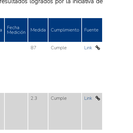
esultados logrados por la iniciativa de
Fecha
a
Medida
Cumplimiento
Fuente
Medición
87
Cumple
Link
2.3
Cumple
Link