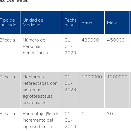
s por esta.
Tipo de
Unidad de
Fecha
Base
Meta
Indicador
Medidad
base
Eficacia
Número de
01-
420000
450000
Personas
01-
beneficiarias
2023
Eficacia
Hectáreas
01-
1000000
1200000
reforestadas con
01-
sistemas
2023
agroforestales
sostenibles
Eficacia
Porcentaje (%) de
01-
0
30
incremento del
01-
ingreso familiar
2019