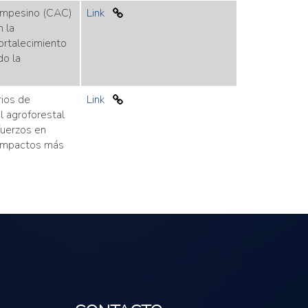
ampesino (CAC)
Link
 la
fortalecimiento
do la
rios de
Link
l agroforestal
fuerzos en
 impactos más