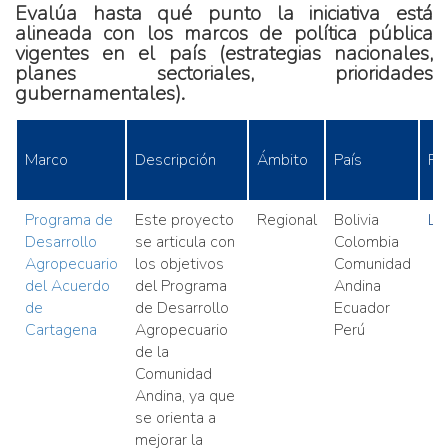
Evalúa hasta qué punto la iniciativa está
alineada con los marcos de política pública
vigentes en el país (estrategias nacionales,
planes sectoriales, prioridades
gubernamentales).
Marco
Descripción
Ámbito
País
Fu
Programa de
Este proyecto
Regional
Bolivia
Lin
Desarrollo
se articula con
Colombia
Agropecuario
los objetivos
Comunidad
del Acuerdo
del Programa
Andina
de
de Desarrollo
Ecuador
Cartagena
Agropecuario
Perú
de la
Comunidad
Andina, ya que
se orienta a
mejorar la