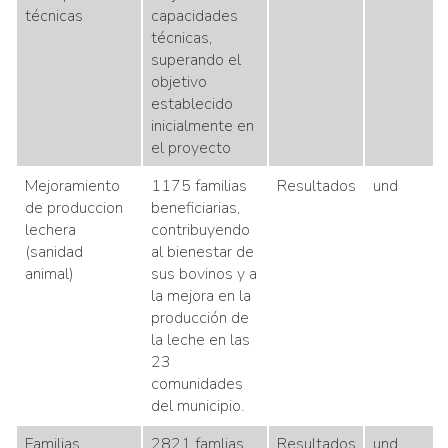
técnicas
capacidades
técnicas,
superando el
objetivo
establecido
inicialmente en
el proyecto
Mejoramiento
1175 familias
Resultados
und
de produccion
beneficiarias,
lechera
contribuyendo
(sanidad
al bienestar de
animal)
sus bovinos y a
la mejora en la
producción de
la leche en las
23
comunidades
del municipio.
Familias
2821 famlias
Resultados
und