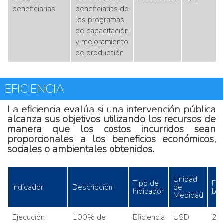
beneficiarias
beneficiarias de
los programas
de capacitación
y mejoramiento
de producción
EFICIENCIA
La eficiencia evalúa si una intervención pública
alcanza sus objetivos utilizando los recursos de
manera que los costos incurridos sean
proporcionales a los beneficios económicos,
sociales o ambientales obtenidos.
Unidad
Tipo de
Fe
Indicador
Descripción
de
Indicador
ba
Medidad
Ejecución
100% de
Eficiencia
USD
20