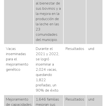
al bienestar de
sus bovinos y a
la mejora en la
producción de
la leche en las
23
comunidades
del municipio.
Vacas
Durante el
Resultados
und
inseminadas
2021 y 2022,
para el
se logró
mejoramiento
inseminar a
genético
2,024 vacas,
quedando
1,822
preñadas, un
90% de éxito.
Mejoramiento
1,646 familias
Resultados
und
de capacidades
mejoran sus