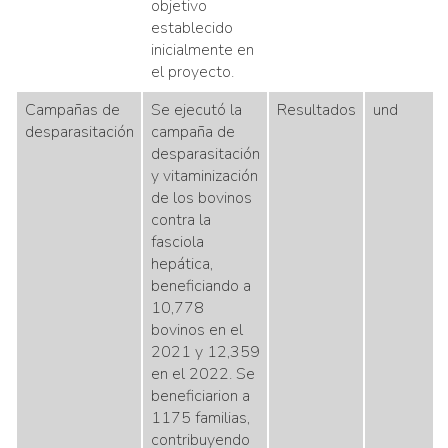
objetivo
establecido
inicialmente en
el proyecto.
Campañas de
Se ejecutó la
Resultados
und
desparasitación
campaña de
desparasitación
y vitaminización
de los bovinos
contra la
fasciola
hepática,
beneficiando a
10,778
bovinos en el
2021 y 12,359
en el 2022. Se
beneficiarion a
1175 familias,
contribuyendo