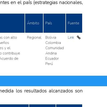
ntes en el país (estrategias nacionales,
Ámbito
País
Fuente
as con alto
Regional
Bolivia
Link
queños
Colombia
s y el
Comunidad
to contribuye
Andina
 Acuerdo de
Ecuador
Perú
 medida los resultados alcanzados son