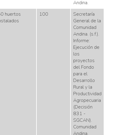
Andina.
0 huertos
100
Secretaría
nstalados
General de la
Comunidad
Andina. (s.f.).
Informe:
Ejecución de
los
proyectos
del Fondo
para el
Desarrollo
Rural y la
Productividad
Agropecuaria
(Decisión
831 -
SGCAN).
Comunidad
Andina.