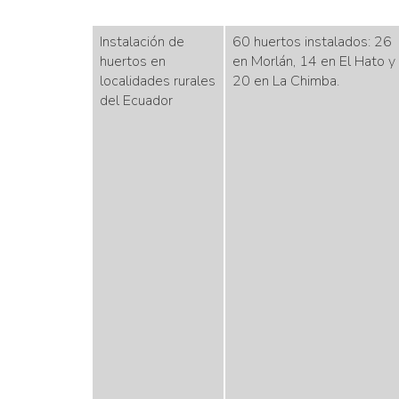
Instalación de
60 huertos instalados: 26
huertos en
en Morlán, 14 en El Hato y
localidades rurales
20 en La Chimba.
del Ecuador