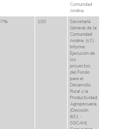
Comunidad
Andina.
97%
100
Secretaría
General de la
Comunidad
Andina. (s.f.).
Informe:
Ejecución de
los
proyectos
del Fondo
para el
Desarrollo
Rural y la
Productividad
Agropecuaria
(Decisión
831 -
SGCAN).