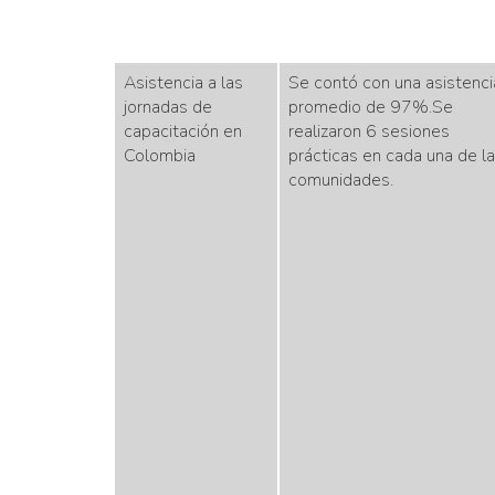
Asistencia a las
Se contó con una asistenci
jornadas de
promedio de 97%.Se
capacitación en
realizaron 6 sesiones
Colombia
prácticas en cada una de l
comunidades.