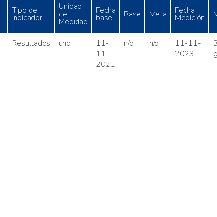
Unidad
Tipo de
Fecha
Fecha
de
Base
Meta
M
Indicador
base
Medición
Medidad
Resultados
und
11-
n/d
n/d
11-11-
3
11-
2023
g
2021