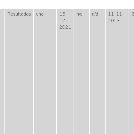
Resultados
und
15-
n/d
n/d
11-11-
6
12-
2023
i
2021