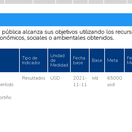
n pública alcanza sus objetivos utilizando los recu
conómicos, sociales o ambientales obtenidos.
Unidad
Tipo de
Fecha
Fe
de
Base
Meta
Indicador
base
Me
Medidad
Resultados
USD
2021-
n/d
65000
período
11-11
usd
rtiño.