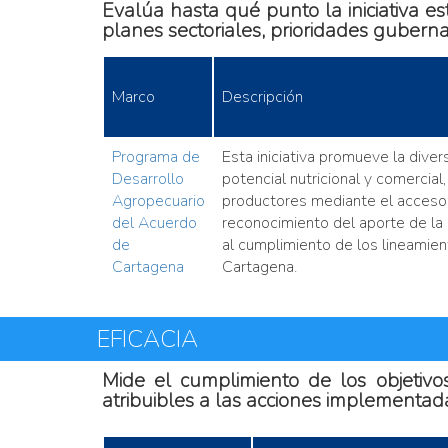
Evalúa hasta qué punto la iniciativa es
planes sectoriales, prioridades gubern
Marco
Descripción
Programa de
Esta iniciativa promueve la diver
Desarrollo
potencial nutricional y comercia
Agropecuario
productores mediante el acceso 
del Acuerdo
reconocimiento del aporte de la a
de
al cumplimiento de los lineamie
Cartagena
Cartagena.
EFICACIA
Mide el cumplimiento de los objetivo
atribuibles a las acciones implementada