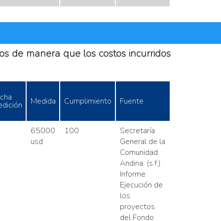
rsos de manera que los costos incurridos
cha
Medida
Cumplimiento
Fuente
dición
65000
100
Secretaría
usd
General de la
Comunidad
Andina. (s.f.).
Informe:
Ejecución de
los
proyectos
del Fondo