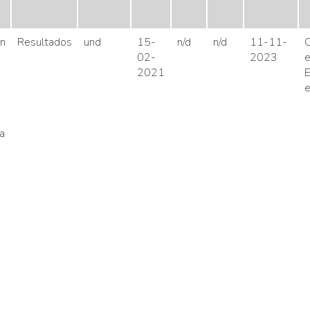
on
Resultados
und
15-
n/d
n/d
11-11-
C
02-
2023
e
2021
E
e
a