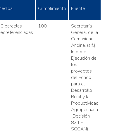
edida
Cumplimiento
Fuente
0 parcelas
100
Secretaría
eoreferenciadas
General de la
Comunidad
Andina. (s.f.).
Informe:
Ejecución de
los
proyectos
del Fondo
para el
Desarrollo
Rural y la
Productividad
Agropecuaria
(Decisión
831 -
SGCAN).