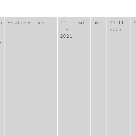
a
Resultados
und
11-
n/d
n/d
11-11-
11-
2023
2021
as