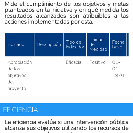
Mide el cumplimiento de los objetivos y metas
planteados en la iniciativa y en qué medida los
resultados alcanzados son atribuibles a las
acciones implementadas por esta.
Unidad
Tipo de
Fecha
Indicador
Descripción
de
B
Indicador
base
Medidad
Apropiación
Eficacia
Positivo
01-
de los
01-
objetivos
1970
del
proyecto
EFICIENCIA
La eficiencia evalúa si una intervención pública
alcanza sus objetivos utilizando los recursos de