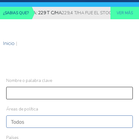
IEZ AÑOS CSA: 229 T C/HA
229,4 T/HA FUE EL STOCK DE CARBONO
¿SABIAS QUE?
VER MÁS
Inicio
|
Nombre o palabra clave
Áreas de política
Países