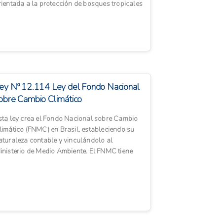
rientada a la protección de bosques tropicales
omo estrategia fren...
ey Nº 12.114 Ley del Fondo Nacional
obre Cambio Climático
sta ley crea el Fondo Nacional sobre Cambio
limático (FNMC) en Brasil, estableciendo su
aturaleza contable y vinculándolo al
inisterio de Medio Ambiente. El FNMC tiene
omo finalidad asegurar re...