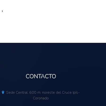
›
CONTACTO
Sede Central. 600 m. noreste del Cruce Ipís-
Coronado