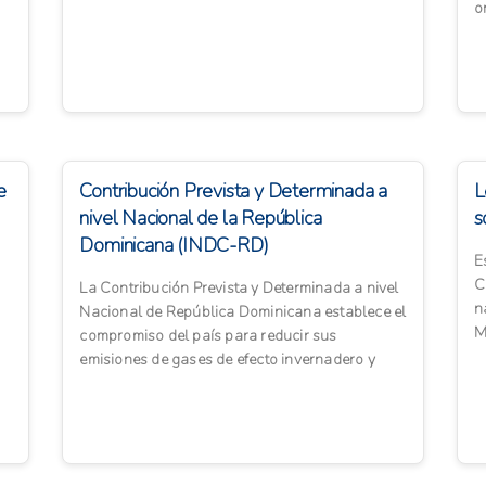
o
c
e
Contribución Prevista y Determinada a
L
nivel Nacional de la República
s
Dominicana (INDC-RD)
E
C
La Contribución Prevista y Determinada a nivel
n
Nacional de República Dominicana establece el
M
compromiso del país para reducir sus
c
emisiones de gases de efecto invernadero y
adaptarse a los impactos...