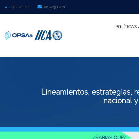
+506 2216 0222
OPSAA@IICA.INT
POLÍTICAS
Lineamientos, estrategias, r
nacional y
¿SABIAS QUE?