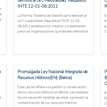
demostrar la C-neutralidad. Requisitos"
C
INTE 12-01-06:2011
R
n
2
e
La Norma "Sistema de Gestión para demostrar
E
s
la C-neutralidad. Requisitos" INTE 12-01-
I
06:2011 establece los criterios y lineamientos
p
para las organizaciones que deseen demostrar
C
la carbono neutralidad...
p
o
Promulgada Ley Nacional Integrada de
P
Recursos Hídricos(EN) (Belice)
B
C
Esta Ley se refiere a la gestión y conservación
de los recursos hídricos en Belice. Las medidas
E
e
de conservación también apuntan a prevenir la
B
contaminación de los recursos hídricos
C