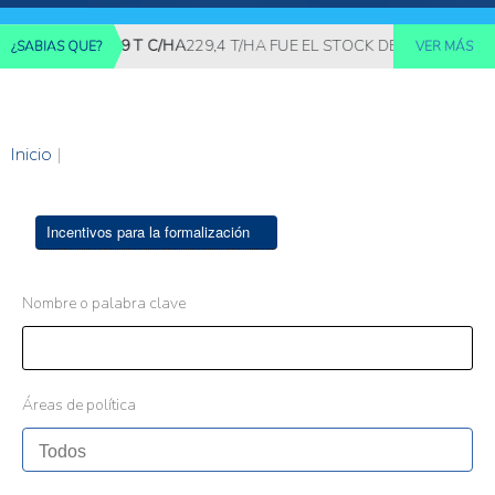
AÑOS CSA: 229 T C/HA
229,4 T/HA FUE EL STOCK DE CARBONO DEL
¿SABIAS QUE?
VER MÁS
Inicio
|
Incentivos para la formalización
Nombre o palabra clave
Áreas de política