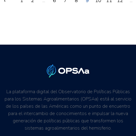
‹
1
2
...
6
7
8
9
10
11
12
...
La plataforma digital del Observatorio de Políticas Públicas
para los Sistemas Agroalimentarios (OPSAa) está al servicio
de los países de las Américas como un punto de encuentro
para el intercambio de conocimientos e impulsar la nueva
generación de políticas públicas que transformen los
sistemas agroalimentarios del hemisferio.