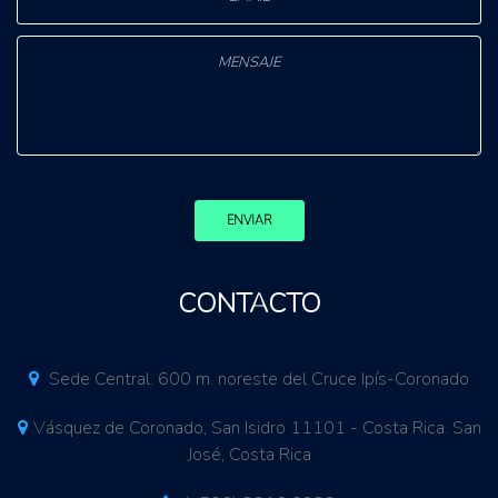
ENVIAR
CONTACTO
Sede Central. 600 m. noreste del Cruce Ipís-Coronado
Vásquez de Coronado, San Isidro 11101 - Costa Rica. San
José, Costa Rica