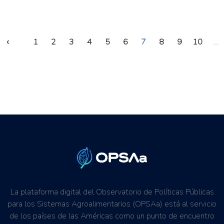
‹
1
2
3
4
5
6
7
8
9
10
...
La plataforma digital del Observatorio de Políticas Públicas
para los Sistemas Agroalimentarios (OPSAa) está al servicio
de los países de las Américas como un punto de encuentro