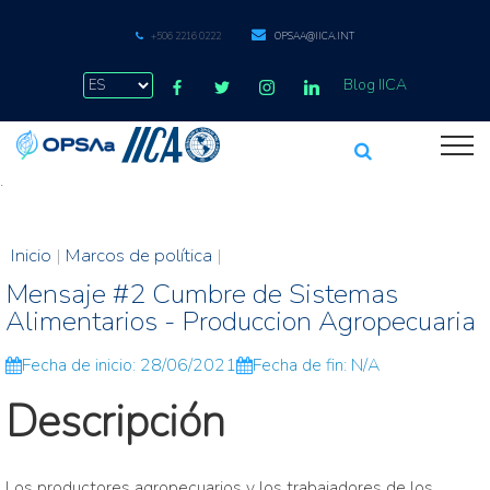
+506 2216 0222
OPSAA@IICA.INT
Blog IICA
.
Inicio
|
Marcos de política
|
Mensaje #2 Cumbre de Sistemas
Alimentarios - Produccion Agropecuaria
Fecha de inicio: 28/06/2021
Fecha de fin: N/A
Descripción
Los productores agropecuarios y los trabajadores de los