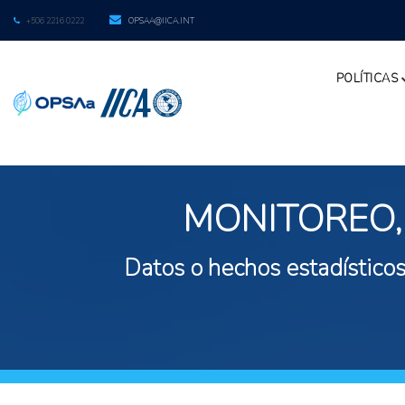
+506 2216 0222
OPSAA@IICA.INT
POLÍTICAS
MONITOREO,
Datos o hechos estadísticos