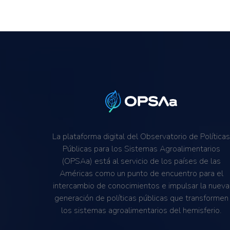
La plataforma digital del Observatorio de Política
Públicas para los Sistemas Agroalimentarios
(OPSAa) está al servicio de los países de las
Américas como un punto de encuentro para el
intercambio de conocimientos e impulsar la nueva
generación de políticas públicas que transformen
los sistemas agroalimentarios del hemisferio.