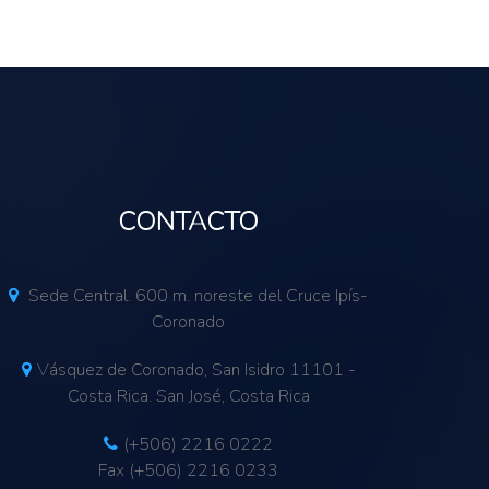
CONTACTO
Sede Central. 600 m. noreste del Cruce Ipís-
Coronado
Vásquez de Coronado, San Isidro 11101 -
Costa Rica. San José, Costa Rica
(+506) 2216 0222
Fax (+506) 2216 0233