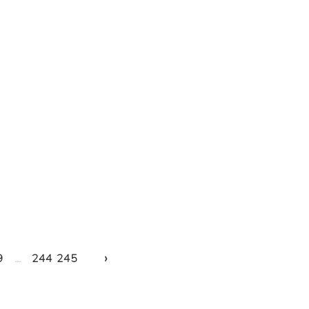
›
9
...
244
245