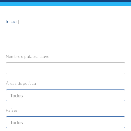
Inicio
|
Nombre o palabra clave
Áreas de política
Países