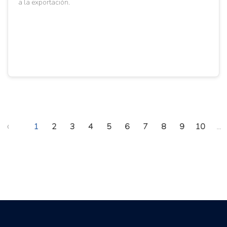
a la exportación.
‹
1
2
3
4
5
6
7
8
9
10
...